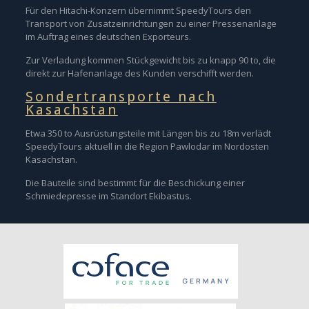
Für den Hitachi-Konzern übernimmt SpeedyTours den
Transport von Zusatzeinrichtungen zu einer Pressenanlage
im Auftrag eines deutschen Exporteurs.
Zur Verladung kommen Stückgewicht bis zu knapp 90 to, die
direkt zur Hafenanlage des Kunden verschifft werden.
Sondertransporte nach
Kasachstan
Etwa 350 to Ausrüstungsteile mit Längen bis zu 18m verlädt
SpeedyTours aktuell in die Region Pawlodar im Nordosten
Kasachstan.
Die Bauteile sind bestimmt für die Beschickung einer
Schmiedepresse im Standort Ekibastus.